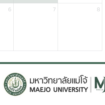
6
7
8