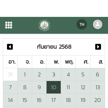
ปฏิทินกิจกรรมของหน่วยงาน
TH
หน้าแรก
ปฏิทินกิจกรรมของหน่วยงาน
กันยายน 2568
อา.
จ.
อ.
พ.
พฤ.
ศ.
ส.
31
1
2
3
4
5
6
7
8
9
10
11
12
13
14
15
16
17
18
19
20