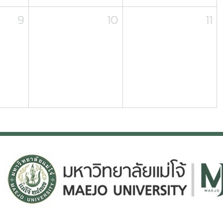
9
10
11