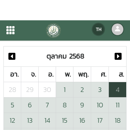
ปฏิทินกิจกรรมของหน่วยงาน
TH
หน้าแรก
ปฏิทินกิจกรรมของหน่วยงาน
ตุลาคม 2568
อา.
จ.
อ.
พ.
พฤ.
ศ.
ส.
28
29
30
1
2
3
4
5
6
7
8
9
10
11
12
13
14
15
16
17
18